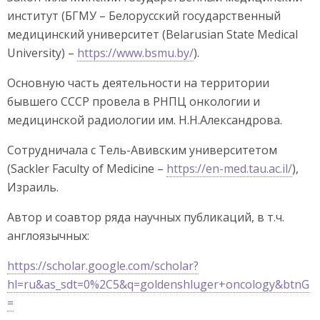
институт (БГМУ – Белорусский государственный
медицинский университет (Belarusian State Medical
University) –
https://www.bsmu.by/
).
Основную часть деятельности на территории
бывшего СССР провела в РНПЦ онкологии и
медицинской радиологии им. Н.Н.Александрова.
Сотрудничала с Тель-Авивским университетом
(Sackler Faculty of Medicine –
https://en-med.tau.ac.il/
),
Израиль.
Автор и соавтор ряда научных публикаций, в т.ч.
англоязычных:
https://scholar.google.com/scholar?
hl=ru&as_sdt=0%2C5&q=goldenshluger+oncology&btnG
=