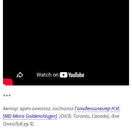
***
Автор: врач-онколог, гистолог
Гольденшлюгер Н.И.
[MD Meira Goldenshluger]
, (OICR, Toronto, Canada), для
ОнкоЛиб.ру ©.